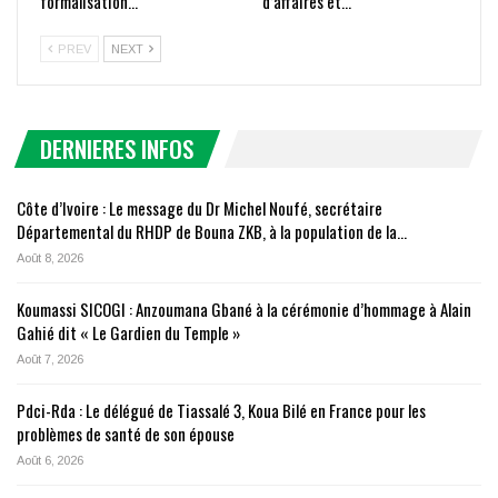
formalisation…
d’affaires et…
PREV
NEXT
DERNIERES INFOS
Côte d’Ivoire : Le message du Dr Michel Noufé, secrétaire
Départemental du RHDP de Bouna ZKB, à la population de la…
Août 8, 2026
Koumassi SICOGI : Anzoumana Gbané à la cérémonie d’hommage à Alain
Gahié dit « Le Gardien du Temple »
Août 7, 2026
Pdci-Rda : Le délégué de Tiassalé 3, Koua Bilé en France pour les
problèmes de santé de son épouse
Août 6, 2026