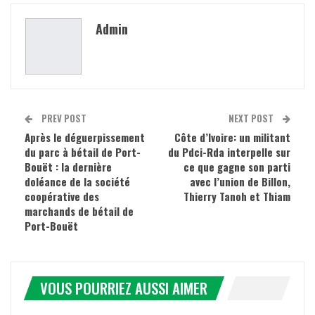
Admin
PREV POST
NEXT POST
Après le déguerpissement
Côte d’Ivoire: un militant
du parc à bétail de Port-
du Pdci-Rda interpelle sur
Bouët : la dernière
ce que gagne son parti
doléance de la société
avec l’union de Billon,
coopérative des
Thierry Tanoh et Thiam
marchands de bétail de
Port-Bouët
VOUS POURRIEZ AUSSI AIMER