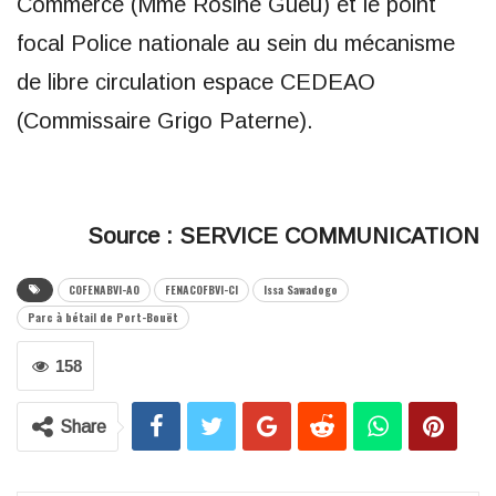
Commerce (Mme Rosine Gueu) et le point
focal Police nationale au sein du mécanisme
de libre circulation espace CEDEAO
(Commissaire Grigo Paterne).
Source : SERVICE COMMUNICATION
COFENABVI-AO
FENACOFBVI-CI
Issa Sawadogo
Parc à bétail de Port-Bouët
158
Share