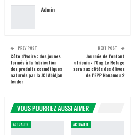
Admin
PREV POST
NEXT POST
Côte d’Ivoire : des jeunes
Journée de l’enfant
formés à la fabrication
africain : l’Ong Le Refuge
des produits cosmétiques
sera aux côtés des élèves
naturels par la JCI Abidjan
de l’EPP Nouamou 2
leader
VOUS POURRIEZ AUSSI AIMER
ACTUALITE
ACTUALITE