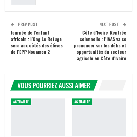
PREV POST
NEXT POST
Journée de l’enfant
Côte d’Ivoire-Rentrée
africain : l’Ong Le Refuge
solennelle : l’IAAS va se
sera aux côtés des élèves
prononcer sur les défis et
de l’EPP Nouamou 2
opportunités du secteur
agricole en Côte d’Ivoire
VOUS POURRIEZ AUSSI AIMER
ACTUALITE
ACTUALITE