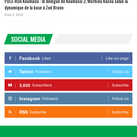
PDCI-RDA Koumassi : le délégué de Koumassi 2, Mathieu Kacou salue la
dynamique de la base à Zoé Bruno
Août 4, 2026
SOCIAL MEDIA
Facebook
Likes
Like our page
Twitter
Followers
Follow Us
3,630
Subscribers
Subscribe
Instagram
Followers
Follow Us
RSS
Subscribe
Subscribe