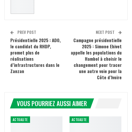
PREV POST
NEXT POST
Présidentielle 2025 : ADO,
Campagne présidentielle
le candidat du RHDP,
2025 : Simone Ehivet
promet plus de
appelle les populations du
réalisations
Hambol à choisir le
d’infrastructures dans le
changement pour tracer
Zanzan
une autre voie pour la
Côte d’Ivoire
VOUS POURRIEZ AUSSI AIMER
ACTUALITE
ACTUALITE