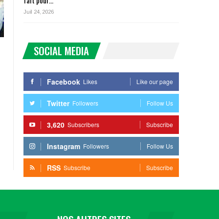
fait pour…
Juil 24, 2026
SOCIAL MEDIA
Facebook
Likes
Like our page
Twitter
Followers
Follow Us
3,620
Subscribers
Subscribe
Instagram
Followers
Follow Us
RSS
Subscribe
Subscribe