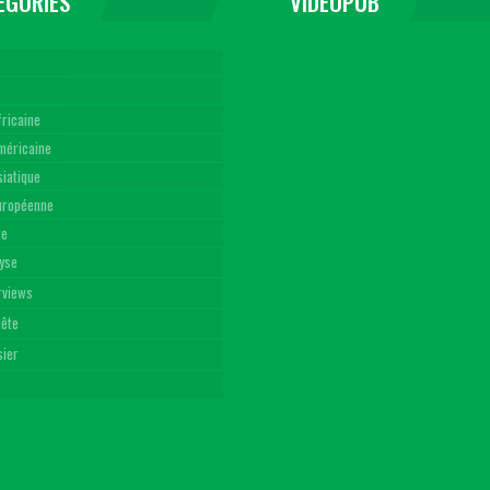
EGORIES
VIDEOPUB
fricaine
américaine
siatique
Européenne
re
yse
rviews
uête
sier