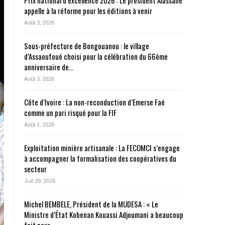
Prix national d’excellence 2026 : Le président Alassane
appelle à la réforme pour les éditions à venir
Août 3, 2026
Sous-préfecture de Bongouanou : le village
d’Assaoufoué choisi pour la célébration du 66ème
anniversaire de…
Août 3, 2026
Côte d’Ivoire : La non-reconduction d’Emerse Faé
comme un pari risqué pour la FIF
Août 1, 2026
Exploitation minière artisanale : La FECOMCI s’engage
à accompagner la formalisation des coopératives du
secteur
Juil 29, 2026
Michel BEMBELE, Président de la MUDESA : « Le
Ministre d’État Kobenan Kouassi Adjoumani a beaucoup