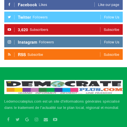
Facebook
Likes
Like our page
Twitter
Followers
Follow Us
3,620
Subscribers
Subscribe
Instagram
Followers
Follow Us
RSS
Subscribe
Subscribe
Ledemocrateplus.com est un site d'informations générales spécialisé
dans le traitement de l'actualité sur le plan local, régional et mondial.