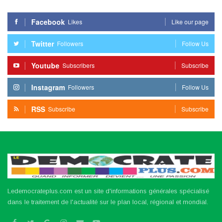
Facebook
Likes
Like our page
Twitter
Followers
Follow Us
Youtube
Subscribers
Subscribe
Instagram
Followers
Follow Us
RSS
Subscribe
Subscribe
Ledemocrateplus.com est un site d'informations générales spécialisé
dans le traitement de l'actualité sur le plan local, régional et mondial.