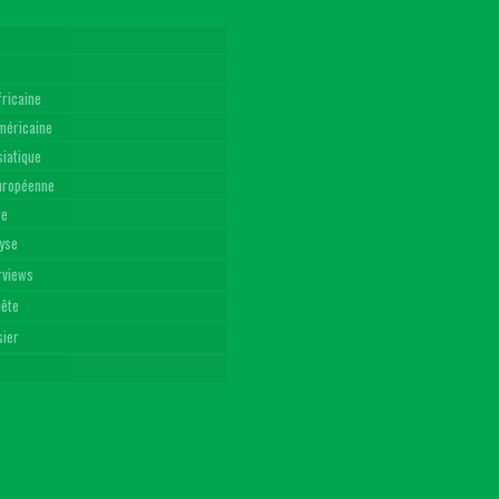
fricaine
américaine
siatique
Européenne
re
yse
rviews
uête
sier