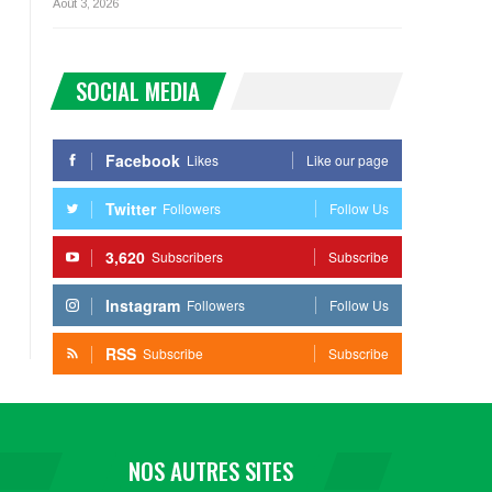
Août 3, 2026
SOCIAL MEDIA
Facebook
Likes
Like our page
Twitter
Followers
Follow Us
3,620
Subscribers
Subscribe
Instagram
Followers
Follow Us
RSS
Subscribe
Subscribe
NOS AUTRES SITES