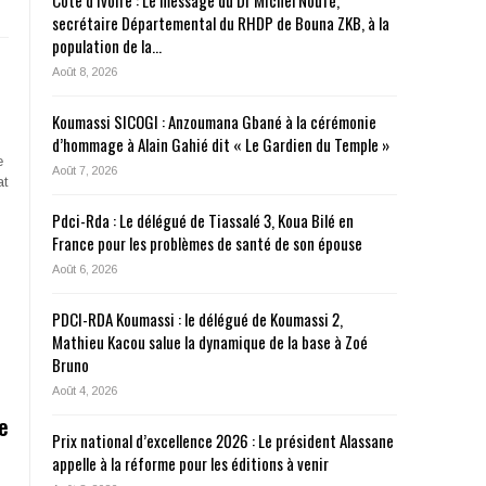
Côte d’Ivoire : Le message du Dr Michel Noufé,
secrétaire Départemental du RHDP de Bouna ZKB, à la
population de la…
Août 8, 2026
Koumassi SICOGI : Anzoumana Gbané à la cérémonie
d’hommage à Alain Gahié dit « Le Gardien du Temple »
e
Août 7, 2026
at
Pdci-Rda : Le délégué de Tiassalé 3, Koua Bilé en
France pour les problèmes de santé de son épouse
Août 6, 2026
PDCI-RDA Koumassi : le délégué de Koumassi 2,
Mathieu Kacou salue la dynamique de la base à Zoé
Bruno
Août 4, 2026
e
Prix national d’excellence 2026 : Le président Alassane
appelle à la réforme pour les éditions à venir