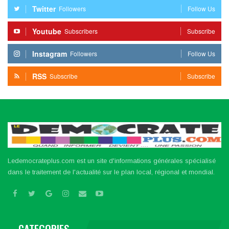
Twitter
Followers
Follow Us
Youtube
Subscribers
Subscribe
Instagram
Followers
Follow Us
RSS
Subscribe
Subscribe
Ledemocrateplus.com est un site d'informations générales spécialisé
dans le traitement de l'actualité sur le plan local, régional et mondial.
CATEGORIES