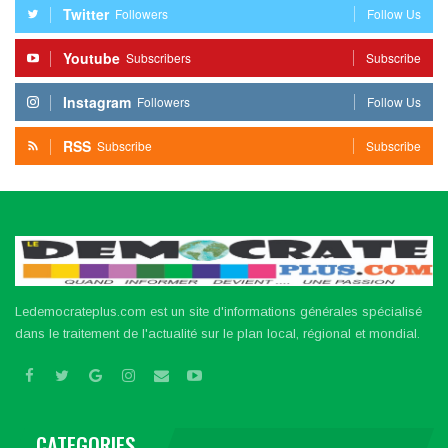
Twitter
Followers
Follow Us
Youtube
Subscribers
Subscribe
Instagram
Followers
Follow Us
RSS
Subscribe
Subscribe
Ledemocrateplus.com est un site d'informations générales spécialisé
dans le traitement de l'actualité sur le plan local, régional et mondial.
CATEGORIES