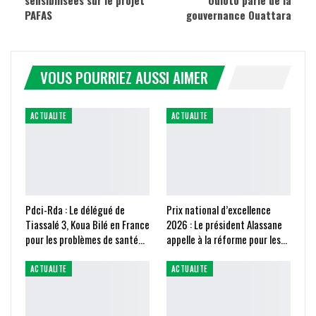
sensibilisées sur le projet
Ouloto parle de la
PAFAS
gouvernance Ouattara
VOUS POURRIEZ AUSSI AIMER
ACTUALITE
ACTUALITE
Pdci-Rda : Le délégué de
Prix national d’excellence
Tiassalé 3, Koua Bilé en France
2026 : Le président Alassane
pour les problèmes de santé…
appelle à la réforme pour les…
ACTUALITE
ACTUALITE