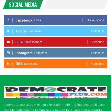
SOCIAL MEDIA
Facebook
Likes
Like our page
Twitter
Followers
Follow Us
3,620
Subscribers
Subscribe
Instagram
Followers
Follow Us
RSS
Subscribe
Subscribe
Ledemocrateplus.com est un site d'informations générales spécialisé
dans le traitement de l'actualité sur le plan local, régional et mondial.