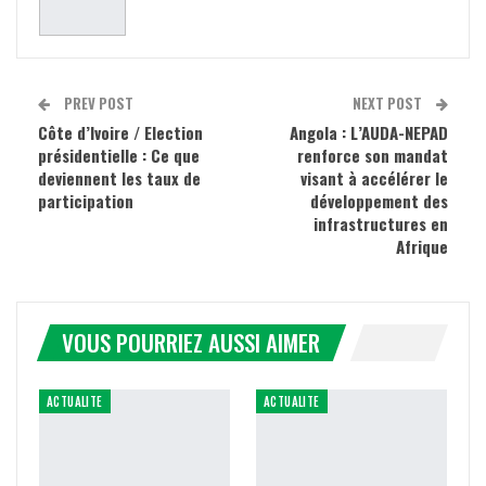
PREV POST
NEXT POST
Côte d’Ivoire / Election
Angola : L’AUDA-NEPAD
présidentielle : Ce que
renforce son mandat
deviennent les taux de
visant à accélérer le
participation
développement des
infrastructures en
Afrique
VOUS POURRIEZ AUSSI AIMER
ACTUALITE
ACTUALITE