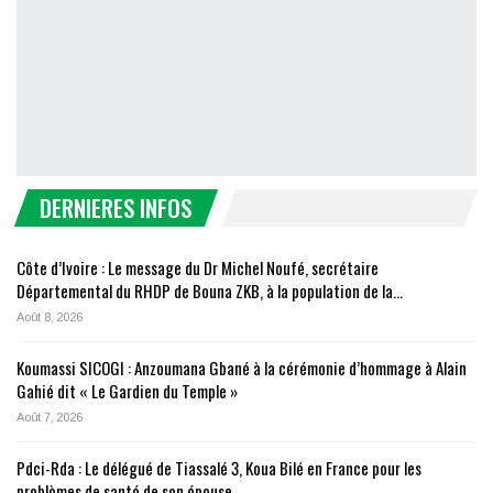
DERNIERES INFOS
Côte d’Ivoire : Le message du Dr Michel Noufé, secrétaire
Départemental du RHDP de Bouna ZKB, à la population de la…
Août 8, 2026
Koumassi SICOGI : Anzoumana Gbané à la cérémonie d’hommage à Alain
Gahié dit « Le Gardien du Temple »
Août 7, 2026
Pdci-Rda : Le délégué de Tiassalé 3, Koua Bilé en France pour les
problèmes de santé de son épouse