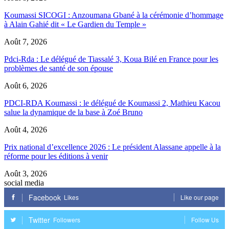
Koumassi SICOGI : Anzoumana Gbané à la cérémonie d’hommage
à Alain Gahié dit « Le Gardien du Temple »
Août 7, 2026
Pdci-Rda : Le délégué de Tiassalé 3, Koua Bilé en France pour les
problèmes de santé de son épouse
Août 6, 2026
PDCI-RDA Koumassi : le délégué de Koumassi 2, Mathieu Kacou
salue la dynamique de la base à Zoé Bruno
Août 4, 2026
Prix national d’excellence 2026 : Le président Alassane appelle à la
réforme pour les éditions à venir
Août 3, 2026
social media
Facebook
Likes
Like our page
Twitter
Followers
Follow Us