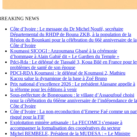
BREAKING NEWS
Côte d’Ivoire : Le message du Dr Michel Noufé, secrétaire
Départemental du RHDP de Bouna ZKB, à la population de la
Région du Bounkani pour la célébration du 66è anniversaire de la
Côte d’Ivoire
Koumassi SICOGI : Anzoumana Gbané à la cérémonie
d’hommage à Alain Gahié dit « Le Gardien du Temple »
Pdci-Rda : Le délégué de Tiassalé 3, Koua Bilé en France pour le
problèmes de santé de son épouse
PDCI-RDA Koumassi : le délégué de Koumassi 2, Mathieu
Kacou salue la dynamique de la base à Zoé Bruno
Prix national d’excellence 2026 : Le président Alassane appelle à
la réforme pour les éditions à venir
Sous-préfecture de Bongouanou : le village d’Assaoufoué choisi
pour la célébration du 66ème anniversaire de l’indépendance de l
Côte d’Ivoire
Côte d’Ivoire : La non-reconduction d’Emerse Faé comme un par
risqué pour la FIF
Exploitation minière artisanale : La FECOMCI s’engage à
accompagner la formalisation des coopératives du secteur
Michel BEMBELE, Président de la MUDESA : « Le Ministre