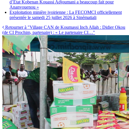
d’État Kobenan Kouassi Adjoumani a beaucoup fait pour
Ananvouenou »
Exploitation minière ivoirienne : La FECOMCI officiellement
présentée le samedi 25 juillet 2026 à Sinématiali
Retourner à "Village CAN de Koumassi Inch Allah : Didier Okou
(de CI Prochim, partenaire) : « Le partenaire CI…"