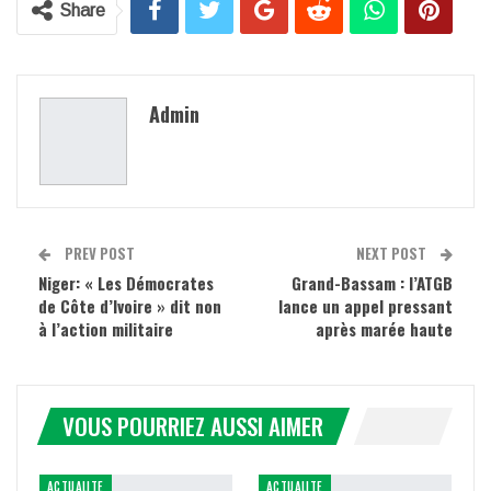
Share
Admin
PREV POST
NEXT POST
Niger: « Les Démocrates
Grand-Bassam : l’ATGB
de Côte d’Ivoire » dit non
lance un appel pressant
à l’action militaire
après marée haute
VOUS POURRIEZ AUSSI AIMER
ACTUALITE
ACTUALITE