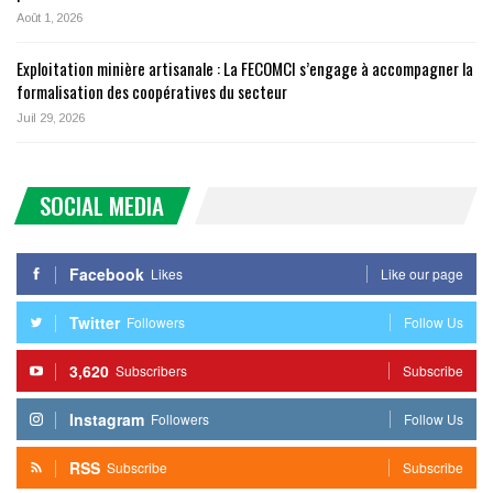
Août 1, 2026
Exploitation minière artisanale : La FECOMCI s’engage à accompagner la
formalisation des coopératives du secteur
Juil 29, 2026
SOCIAL MEDIA
Facebook
Likes
Like our page
Twitter
Followers
Follow Us
3,620
Subscribers
Subscribe
Instagram
Followers
Follow Us
RSS
Subscribe
Subscribe