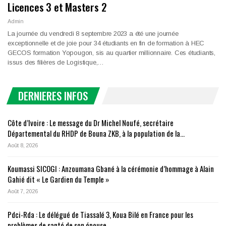
Licences 3 et Masters 2
Admin
La journée du vendredi 8 septembre 2023 a été une journée
exceptionnelle et de joie pour 34 étudiants en fin de formation à HEC
GECOS formation Yopougon, sis au quartier millionnaire. Ces étudiants,
issus des filières de Logistique,…
DERNIERES INFOS
Côte d’Ivoire : Le message du Dr Michel Noufé, secrétaire
Départemental du RHDP de Bouna ZKB, à la population de la…
Août 8, 2026
Koumassi SICOGI : Anzoumana Gbané à la cérémonie d’hommage à Alain
Gahié dit « Le Gardien du Temple »
Août 7, 2026
Pdci-Rda : Le délégué de Tiassalé 3, Koua Bilé en France pour les
problèmes de santé de son épouse