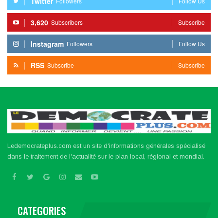
Twitter
Followers
Follow Us
3,620
Subscribers
Subscribe
Instagram
Followers
Follow Us
RSS
Subscribe
Subscribe
Ledemocrateplus.com est un site d'informations générales spécialisé
dans le traitement de l'actualité sur le plan local, régional et mondial.
CATEGORIES