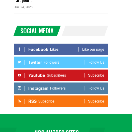
fait pour…
Juil 24, 2026
SOCIAL MEDIA
Facebook
Likes
Like our page
Twitter
Followers
Follow Us
Youtube
Subscribers
Subscribe
Instagram
Followers
Follow Us
RSS
Subscribe
Subscribe