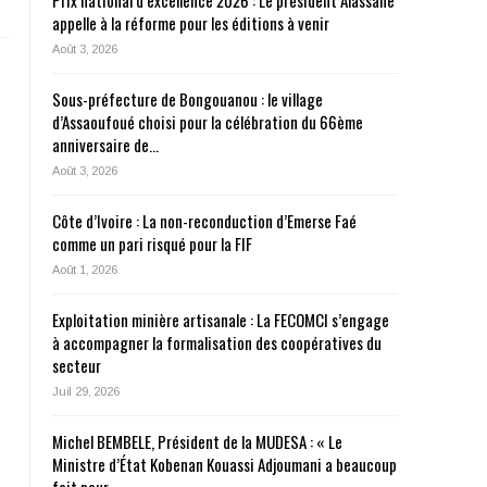
Prix national d’excellence 2026 : Le président Alassane
appelle à la réforme pour les éditions à venir
Août 3, 2026
Sous-préfecture de Bongouanou : le village
d’Assaoufoué choisi pour la célébration du 66ème
anniversaire de…
Août 3, 2026
Côte d’Ivoire : La non-reconduction d’Emerse Faé
comme un pari risqué pour la FIF
Août 1, 2026
Exploitation minière artisanale : La FECOMCI s’engage
à accompagner la formalisation des coopératives du
secteur
Juil 29, 2026
Michel BEMBELE, Président de la MUDESA : « Le
Ministre d’État Kobenan Kouassi Adjoumani a beaucoup