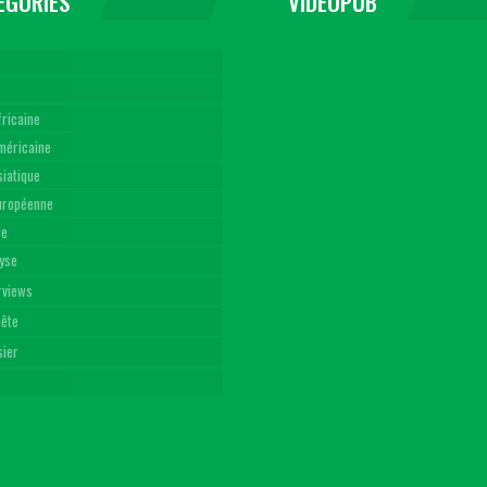
EGORIES
VIDEOPUB
fricaine
américaine
siatique
Européenne
re
yse
rviews
uête
sier