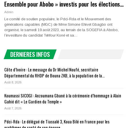
Ensemble pour Abobo » investis pour les élections…
Admin
Le comité de soutien populaire, le Pdci-Rda et le Mouvement des
générations capables (MGC) de Mme Simone Ehivet Gbagbo ont
organisé, le samedi 19 août 2023, au terrain de la SOGEFIA à Abobo,
l’investiture du candidat Tehfour Koné et sa…
DERNIERES INFOS
Côte d’Ivoire : Le message du Dr Michel Noufé, secrétaire
Départemental du RHDP de Bouna ZKB, à la population de la…
Août 8, 2026
Koumassi SICOGI : Anzoumana Gbané à la cérémonie d’hommage à Alain
Gahié dit « Le Gardien du Temple »
Août 7, 2026
Pdci-Rda : Le délégué de Tiassalé 3, Koua Bilé en France pour les
problèmes de santé de son épouse