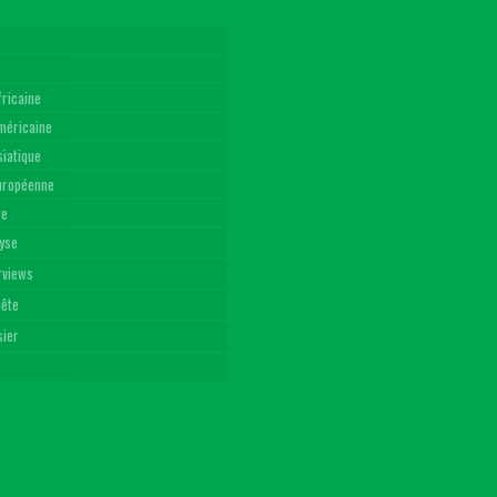
fricaine
américaine
siatique
Européenne
re
yse
rviews
uête
sier