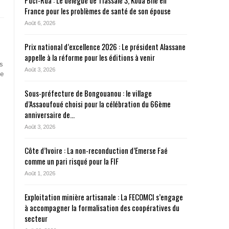
Pdci-Rda : Le délégué de Tiassalé 3, Koua Bilé en
France pour les problèmes de santé de son épouse
Août 6, 2026
Prix national d’excellence 2026 : Le président Alassane
appelle à la réforme pour les éditions à venir
és
Août 3, 2026
ce
Sous-préfecture de Bongouanou : le village
d’Assaoufoué choisi pour la célébration du 66ème
anniversaire de…
Août 3, 2026
Côte d’Ivoire : La non-reconduction d’Emerse Faé
comme un pari risqué pour la FIF
Août 1, 2026
Exploitation minière artisanale : La FECOMCI s’engage
à accompagner la formalisation des coopératives du
secteur