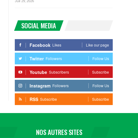
Juil 29, 2026
SOCIAL MEDIA
Facebook
Likes
Like our page
Twitter
Followers
Follow Us
Youtube
Subscribers
Subscribe
Instagram
Followers
Follow Us
RSS
Subscribe
Subscribe
NOS AUTRES SITES