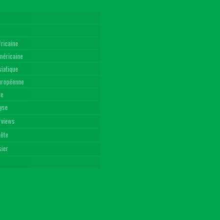
fricaine
américaine
siatique
Européenne
re
yse
rviews
uête
sier