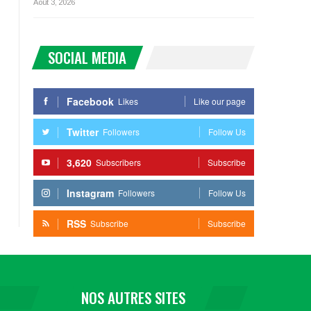
Août 3, 2026
SOCIAL MEDIA
Facebook
Likes
Like our page
Twitter
Followers
Follow Us
3,620
Subscribers
Subscribe
Instagram
Followers
Follow Us
RSS
Subscribe
Subscribe
NOS AUTRES SITES