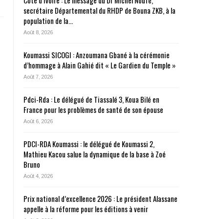
Côte d’Ivoire : Le message du Dr Michel Noufé,
secrétaire Départemental du RHDP de Bouna ZKB, à la
population de la…
Août 8, 2026
Koumassi SICOGI : Anzoumana Gbané à la cérémonie
d’hommage à Alain Gahié dit « Le Gardien du Temple »
Août 7, 2026
Pdci-Rda : Le délégué de Tiassalé 3, Koua Bilé en
France pour les problèmes de santé de son épouse
Août 6, 2026
PDCI-RDA Koumassi : le délégué de Koumassi 2,
Mathieu Kacou salue la dynamique de la base à Zoé
Bruno
Août 4, 2026
Prix national d’excellence 2026 : Le président Alassane
appelle à la réforme pour les éditions à venir