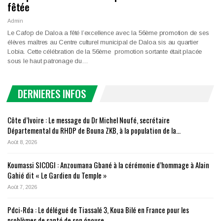
fêtée
Admin
Le Cafop de Daloa a fêté l’excellence avec la 56ème promotion de ses
élèves maîtres au Centre culturel municipal de Daloa sis au quartier
Lobia. Cette célébration de la 56ème promotion sortante était placée
sous le haut patronage du…
DERNIERES INFOS
Côte d’Ivoire : Le message du Dr Michel Noufé, secrétaire
Départemental du RHDP de Bouna ZKB, à la population de la…
Août 8, 2026
Koumassi SICOGI : Anzoumana Gbané à la cérémonie d’hommage à Alain
Gahié dit « Le Gardien du Temple »
Août 7, 2026
Pdci-Rda : Le délégué de Tiassalé 3, Koua Bilé en France pour les
problèmes de santé de son épouse