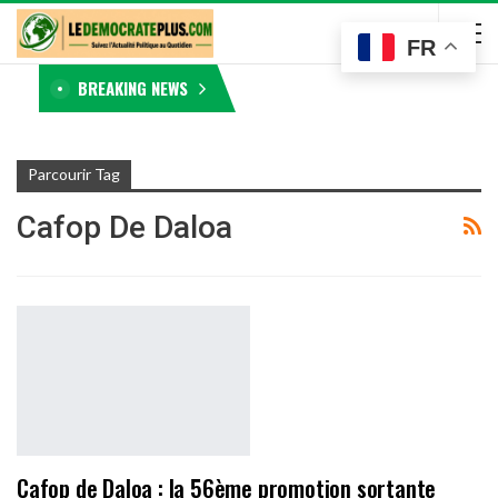
FR
BREAKING NEWS
Parcourir Tag
Cafop De Daloa
Cafop de Daloa : la 56ème promotion sortante