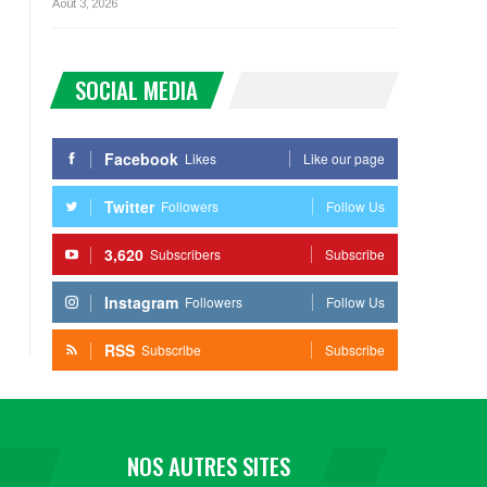
Août 3, 2026
SOCIAL MEDIA
Facebook
Likes
Like our page
Twitter
Followers
Follow Us
3,620
Subscribers
Subscribe
Instagram
Followers
Follow Us
RSS
Subscribe
Subscribe
NOS AUTRES SITES