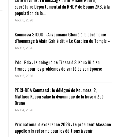
Côte d’Ivoire : Le message du Dr Michel Noufé,
secrétaire Départemental du RHDP de Bouna ZKB, à la
population de la…
a
Août 8, 2026
Koumassi SICOGI : Anzoumana Gbané à la cérémonie
d’hommage à Alain Gahié dit « Le Gardien du Temple »
Août 7, 2026
Pdci-Rda : Le délégué de Tiassalé 3, Koua Bilé en
France pour les problèmes de santé de son épouse
Août 6, 2026
PDCI-RDA Koumassi : le délégué de Koumassi 2,
Mathieu Kacou salue la dynamique de la base à Zoé
Bruno
Août 4, 2026
Prix national d’excellence 2026 : Le président Alassane
appelle à la réforme pour les éditions à venir