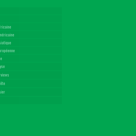
fricaine
américaine
siatique
Européenne
re
yse
rviews
uête
sier