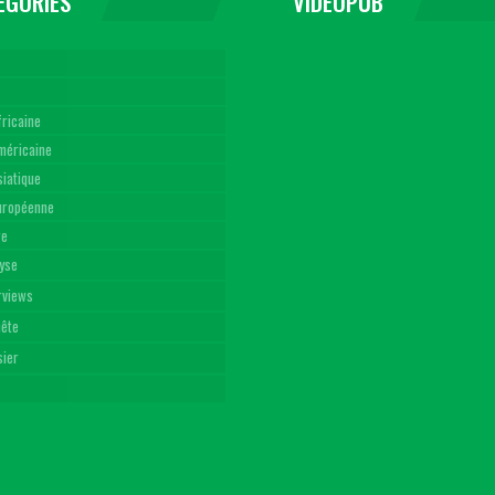
EGORIES
VIDEOPUB
fricaine
américaine
siatique
Européenne
re
yse
rviews
uête
sier