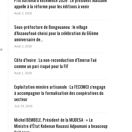
Prix national d’excellence 2026 : Le président Alassane
appelle à la réforme pour les éditions à venir
Août 3, 2026
Sous-préfecture de Bongouanou : le village
d’Assaoufoué choisi pour la célébration du 66ème
anniversaire de…
Août 3, 2026
re
Côte d’Ivoire : La non-reconduction d’Emerse Faé
comme un pari risqué pour la FIF
Août 1, 2026
Exploitation minière artisanale : La FECOMCI s’engage
à accompagner la formalisation des coopératives du
secteur
Juil 29, 2026
Michel BEMBELE, Président de la MUDESA : « Le
Ministre d’État Kobenan Kouassi Adjoumani a beaucoup