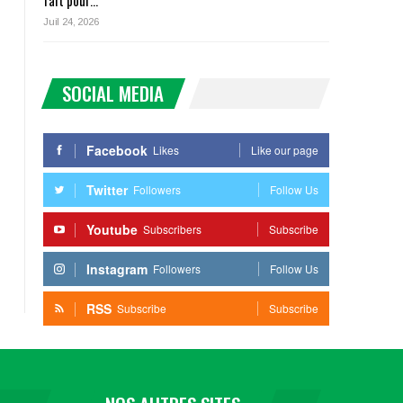
fait pour…
Juil 24, 2026
SOCIAL MEDIA
Facebook
Likes
Like our page
Twitter
Followers
Follow Us
Youtube
Subscribers
Subscribe
Instagram
Followers
Follow Us
RSS
Subscribe
Subscribe