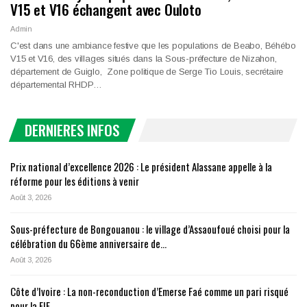
V15 et V16 échangent avec Ouloto
Admin
C'est dans une ambiance festive que les populations de Beabo, Béhébo
V15 et V16, des villages situés dans la Sous-préfecture de Nizahon,
département de Guiglo, Zone politique de Serge Tio Louis, secrétaire
départemental RHDP…
DERNIERES INFOS
Prix national d’excellence 2026 : Le président Alassane appelle à la
réforme pour les éditions à venir
Août 3, 2026
Sous-préfecture de Bongouanou : le village d’Assaoufoué choisi pour la
célébration du 66ème anniversaire de…
Août 3, 2026
Côte d’Ivoire : La non-reconduction d’Emerse Faé comme un pari risqué
pour la FIF