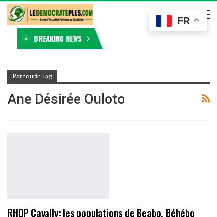
FR
BREAKING NEWS
Parcourir Tag
Ane Désirée Ouloto
RHDP Cavally: les populations de Beabo, Béhébo