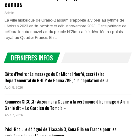
connus
Admin
La ville historique de Grand-Bassam s’apprête à vibrer au rythme de
l'Abissa 2023 en fin octobre et début novembre 2023. Cette période de
célébration du nouvel an du peuple N'Zima a été dévoilée au palais
royal au Quartier France. En…
DERNIERES INFOS
Côte d’Ivoire : Le message du Dr Michel Noufé, secrétaire
Départemental du RHDP de Bouna ZKB, à la population de la…
Août 8, 2026
Koumassi SICOGI : Anzoumana Gbané à la cérémonie d’hommage à Alain
Gahié dit « Le Gardien du Temple »
Août 7, 2026
Pdci-Rda : Le délégué de Tiassalé 3, Koua Bilé en France pour les
problèmes de santé de son épouse