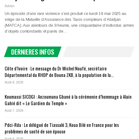
Admin
Un épisode d’une rare violence s’est produit ce lundi 19 mai 2025 au
siège de la Mutuelle d’Assurance des Taxis-compteurs d’Abidjan
(MATCA). Aux alentours de 9 heures, une cinquantaine d’individus armés
d’objets contondants et parés de…
DERNIERES INFOS
Côte d’Ivoire : Le message du Dr Michel Noufé, secrétaire
Départemental du RHDP de Bouna ZKB, à la population de la…
Août 8, 2026
Koumassi SICOGI : Anzoumana Gbané à la cérémonie d’hommage à Alain
Gahié dit « Le Gardien du Temple »
Août 7, 2026
Pdci-Rda : Le délégué de Tiassalé 3, Koua Bilé en France pour les
problèmes de santé de son épouse
Août 6, 2026