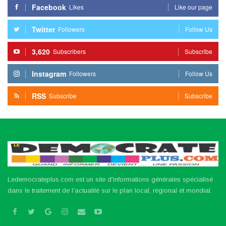
Facebook
Likes
Like our page
Twitter
Followers
Follow Us
3,620
Subscribers
Subscribe
Instagram
Followers
Follow Us
RSS
Subscribe
Subscribe
Ledemocrateplus.com est un site d'informations générales spécialisé
dans le traitement de l'actualité sur le plan local, régional et mondial.