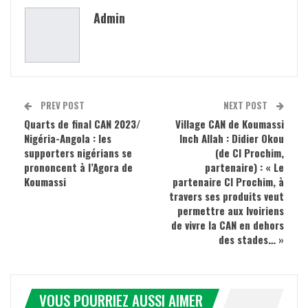
Admin
PREV POST
NEXT POST
Quarts de final CAN 2023/
Village CAN de Koumassi
Nigéria-Angola : les
Inch Allah : Didier Okou
supporters nigérians se
(de CI Prochim,
prononcent à l’Agora de
partenaire) : « Le
Koumassi
partenaire CI Prochim, à
travers ses produits veut
permettre aux Ivoiriens
de vivre la CAN en dehors
des stades… »
VOUS POURRIEZ AUSSI AIMER