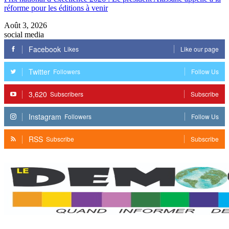
réforme pour les éditions à venir
Août 3, 2026
social media
Facebook
Likes
Like our page
Twitter
Followers
Follow Us
3,620
Subscribers
Subscribe
Instagram
Followers
Follow Us
RSS
Subscribe
Subscribe