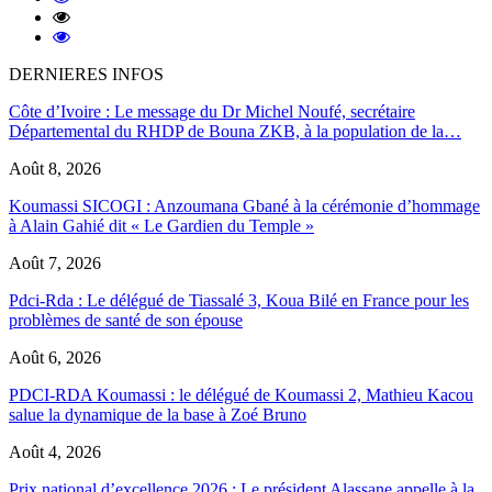
DERNIERES INFOS
Côte d’Ivoire : Le message du Dr Michel Noufé, secrétaire
Départemental du RHDP de Bouna ZKB, à la population de la…
Août 8, 2026
Koumassi SICOGI : Anzoumana Gbané à la cérémonie d’hommage
à Alain Gahié dit « Le Gardien du Temple »
Août 7, 2026
Pdci-Rda : Le délégué de Tiassalé 3, Koua Bilé en France pour les
problèmes de santé de son épouse
Août 6, 2026
PDCI-RDA Koumassi : le délégué de Koumassi 2, Mathieu Kacou
salue la dynamique de la base à Zoé Bruno
Août 4, 2026
Prix national d’excellence 2026 : Le président Alassane appelle à la