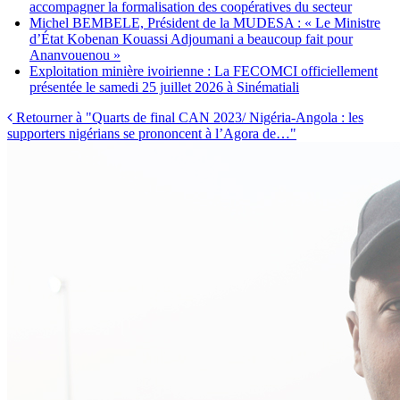
accompagner la formalisation des coopératives du secteur
Michel BEMBELE, Président de la MUDESA : « Le Ministre
d’État Kobenan Kouassi Adjoumani a beaucoup fait pour
Ananvouenou »
Exploitation minière ivoirienne : La FECOMCI officiellement
présentée le samedi 25 juillet 2026 à Sinématiali
Retourner à "Quarts de final CAN 2023/ Nigéria-Angola : les
supporters nigérians se prononcent à l’Agora de…"