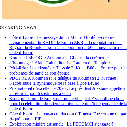
BREAKING NEWS
Côte d’Ivoire : Le message du Dr Michel Noufé, secrétaire
Départemental du RHDP de Bouna ZKB, à la population de la
Région du Bounkani pour la célébration du 66è anniversaire de la
Côte d’Ivoire
Koumassi SICOGI : Anzoumana Gbané à la cérémonie
d’hommage à Alain Gahié dit « Le Gardien du Temple »
Pdci-Rda : Le délégué de Tiassalé 3, Koua Bilé en France pour le
problèmes de santé de son épouse
PDCI-RDA Koumassi : le délégué de Koumassi 2, Mathieu
Kacou salue la dynamique de la base à Zoé Bruno
Prix national d’excellence 2026 : Le président Alassane appelle à
la réforme pour les éditions à venir
Sous-préfecture de Bongouanou : le village d’Assaoufoué choisi
pour la célébration du 66ème anniversaire de l’indépendance de l
Côte d’Ivoire
Côte d’Ivoire : La non-reconduction d’Emerse Faé comme un par
risqué pour la FIF
Exploitation minière artisanale : La FECOMCI s’engage à