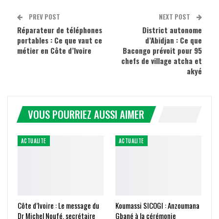
PREV POST
NEXT POST
Réparateur de téléphones
District autonome
portables : Ce que vaut ce
d’Abidjan : Ce que
métier en Côte d’Ivoire
Bacongo prévoit pour 95
chefs de village atcha et
akyé
VOUS POURRIEZ AUSSI AIMER
ACTUALITE
ACTUALITE
Côte d’Ivoire : Le message du
Koumassi SICOGI : Anzoumana
Dr Michel Noufé, secrétaire
Gbané à la cérémonie