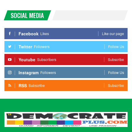
SOCIAL MEDIA
Facebook
Likes
Like our page
Twitter
Followers
Follow Us
Youtube
Subscribers
Subscribe
Instagram
Followers
Follow Us
RSS
Subscribe
Subscribe