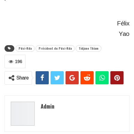
Félix
Yao
Pdci-Rda
Président du Pdci-Rda
Tidjane Thiam
196
Share
Admin