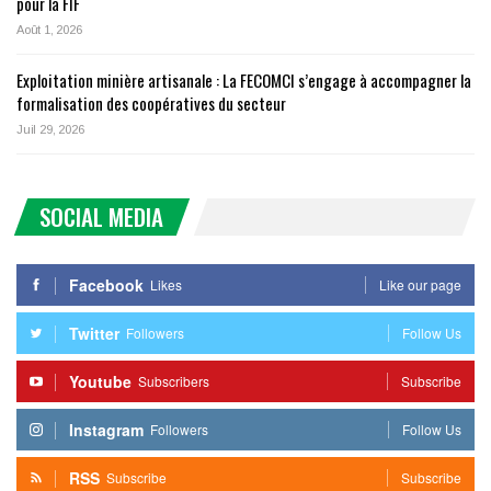
pour la FIF
Août 1, 2026
Exploitation minière artisanale : La FECOMCI s’engage à accompagner la
formalisation des coopératives du secteur
Juil 29, 2026
SOCIAL MEDIA
Facebook
Likes
Like our page
Twitter
Followers
Follow Us
Youtube
Subscribers
Subscribe
Instagram
Followers
Follow Us
RSS
Subscribe
Subscribe