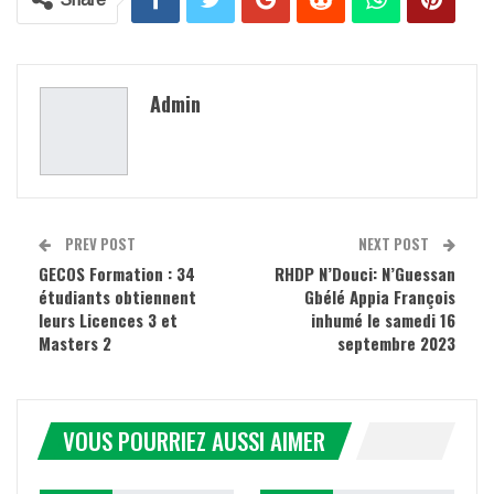
Admin
PREV POST
NEXT POST
GECOS Formation : 34
RHDP N’Douci: N’Guessan
étudiants obtiennent
Gbélé Appia François
leurs Licences 3 et
inhumé le samedi 16
Masters 2
septembre 2023
VOUS POURRIEZ AUSSI AIMER