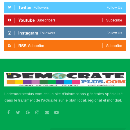
Twitter
Followers
Follow Us
Youtube
Subscribers
Subscribe
Instagram
Followers
Follow Us
RSS
Subscribe
Subscribe
Ledemocrateplus.com est un site d'informations générales spécialisé
dans le traitement de l'actualité sur le plan local, régional et mondial.