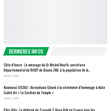
DERNIERES INFOS
Côte d’Ivoire : Le message du Dr Michel Noufé, secrétaire
Départemental du RHDP de Bouna ZKB, à la population de la…
Août 8, 2026
Koumassi SICOGI : Anzoumana Gbané à la cérémonie d’hommage à Alain
Gahié dit « Le Gardien du Temple »
Août 7, 2026
Pdci-Rda : Le délégué de Tiassalé 3, Koua Bilé en France pour les