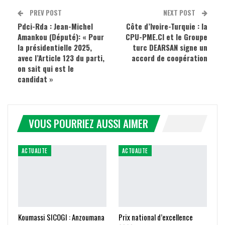
PREV POST
NEXT POST
Pdci-Rda : Jean-Michel
Côte d’Ivoire-Turquie : la
Amankou (Député): « Pour
CPU-PME.CI et le Groupe
la présidentielle 2025,
turc DEARSAN signe un
avec l’Article 123 du parti,
accord de coopération
on sait qui est le
candidat »
VOUS POURRIEZ AUSSI AIMER
ACTUALITE
ACTUALITE
Koumassi SICOGI : Anzoumana
Prix national d’excellence