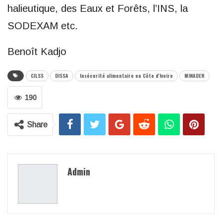
halieutique, des Eaux et Forêts, l’INS, la
SODEXAM etc.
Benoît Kadjo
CILSS
DISSA
Insécurité alimentaire en Côte d'Ivoire
MINADER
190
Share
Admin