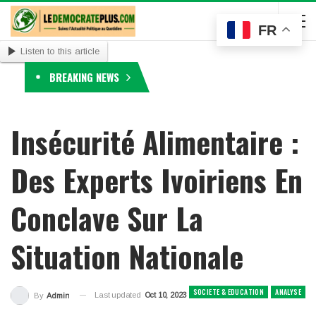
FR
Listen to this article
BREAKING NEWS
Insécurité Alimentaire :
Des Experts Ivoiriens En
Conclave Sur La
Situation Nationale
SOCIETE & EDUCATION
ANALYSE
Last updated
Oct 10, 2023
By
Admin