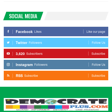
SOCIAL MEDIA
Facebook
Likes
Like our page
Twitter
Followers
Follow Us
3,620
Subscribers
Subscribe
Instagram
Followers
Follow Us
RSS
Subscribe
Subscribe