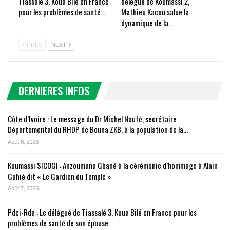
Tiassalé 3, Koua Bilé en France
délégué de Koumassi 2,
pour les problèmes de santé…
Mathieu Kacou salue la
dynamique de la…
PREV
NEXT
DERNIERES INFOS
Côte d’Ivoire : Le message du Dr Michel Noufé, secrétaire
Départemental du RHDP de Bouna ZKB, à la population de la…
Août 8, 2026
Koumassi SICOGI : Anzoumana Gbané à la cérémonie d’hommage à Alain
Gahié dit « Le Gardien du Temple »
Août 7, 2026
Pdci-Rda : Le délégué de Tiassalé 3, Koua Bilé en France pour les
problèmes de santé de son épouse