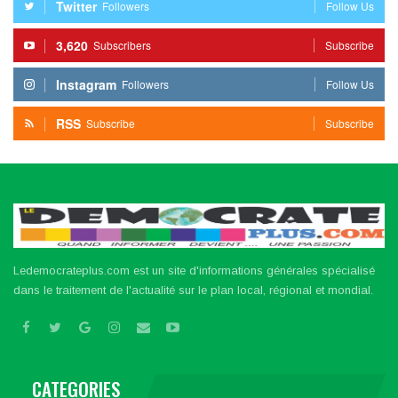
Twitter
Followers
Follow Us
3,620
Subscribers
Subscribe
Instagram
Followers
Follow Us
RSS
Subscribe
Subscribe
Ledemocrateplus.com est un site d'informations générales spécialisé
dans le traitement de l'actualité sur le plan local, régional et mondial.
CATEGORIES