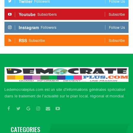
Twitter
Followers
Follow Us
Youtube
Subscribers
Subscribe
Instagram
Followers
Follow Us
RSS
Subscribe
Subscribe
Ledemocrateplus.com est un site d'informations générales spécialisé
dans le traitement de l'actualité sur le plan local, régional et mondial.
CATEGORIES