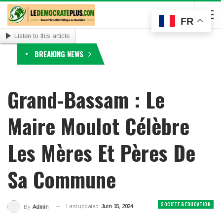
FR
Listen to this article
BREAKING NEWS
Grand-Bassam : Le
Maire Moulot Célèbre
Les Mères Et Pères De
Sa Commune
SOCIETE & EDUCATION
Last updated
Juin 15, 2024
By
Admin