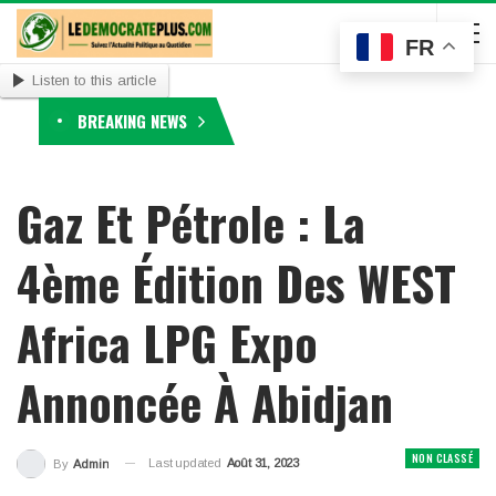
FR
Listen to this article
BREAKING NEWS
Gaz Et Pétrole : La
4ème Édition Des WEST
Africa LPG Expo
Annoncée À Abidjan
NON CLASSÉ
Last updated
Août 31, 2023
By
Admin