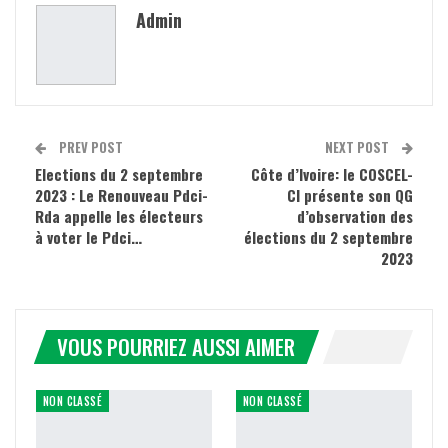
Admin
PREV POST
NEXT POST
Elections du 2 septembre
Côte d’Ivoire: le COSCEL-
2023 : Le Renouveau Pdci-
CI présente son QG
Rda appelle les électeurs
d’observation des
à voter le Pdci…
élections du 2 septembre
2023
VOUS POURRIEZ AUSSI AIMER
NON CLASSÉ
NON CLASSÉ