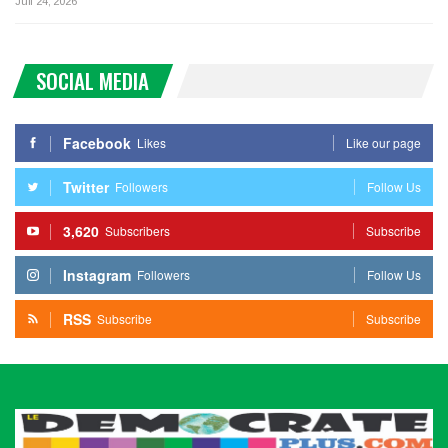
Juil 24, 2026
SOCIAL MEDIA
Facebook
Likes
Like our page
Twitter
Followers
Follow Us
3,620
Subscribers
Subscribe
Instagram
Followers
Follow Us
RSS
Subscribe
Subscribe