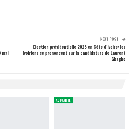
NEXT POST
Election présidentielle 2025 en Côte d’Ivoire: les
0 mai
Ivoiriens se prononcent sur la candidature de Laurent
Gbagbo
ACTUALITE