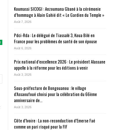
Koumassi SICOGI : Anzoumana Gbané à la cérémonie
d’hommage à Alain Gahié dit « Le Gardien du Temple »
Août 7, 2026
Pdci-Rda : Le délégué de Tiassalé 3, Koua Bilé en
France pour les problèmes de santé de son épouse
N
Août 6, 2026
Prix national d’excellence 2026 : Le président Alassane
appelle à la réforme pour les éditions à venir
Août 3, 2026
Sous-préfecture de Bongouanou : le village
d’Assaoufoué choisi pour la célébration du 66ème
anniversaire de…
Août 3, 2026
Côte d’Ivoire : La non-reconduction d’Emerse Faé
comme un pari risqué pour la FIF