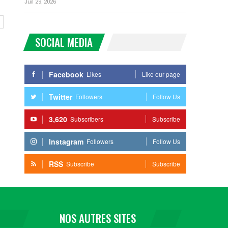
Juil 29, 2026
SOCIAL MEDIA
Facebook
Likes
Like our page
Twitter
Followers
Follow Us
3,620
Subscribers
Subscribe
Instagram
Followers
Follow Us
RSS
Subscribe
Subscribe
NOS AUTRES SITES