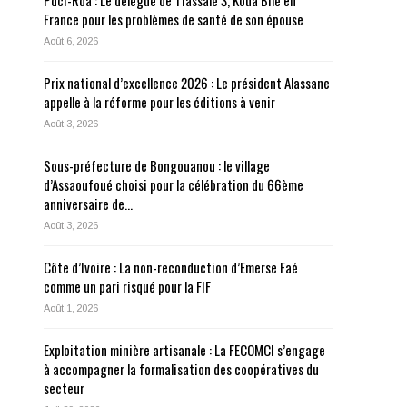
Pdci-Rda : Le délégué de Tiassalé 3, Koua Bilé en
France pour les problèmes de santé de son épouse
Août 6, 2026
Prix national d’excellence 2026 : Le président Alassane
appelle à la réforme pour les éditions à venir
Août 3, 2026
Sous-préfecture de Bongouanou : le village
d’Assaoufoué choisi pour la célébration du 66ème
anniversaire de…
Août 3, 2026
Côte d’Ivoire : La non-reconduction d’Emerse Faé
comme un pari risqué pour la FIF
Août 1, 2026
Exploitation minière artisanale : La FECOMCI s’engage
à accompagner la formalisation des coopératives du
secteur