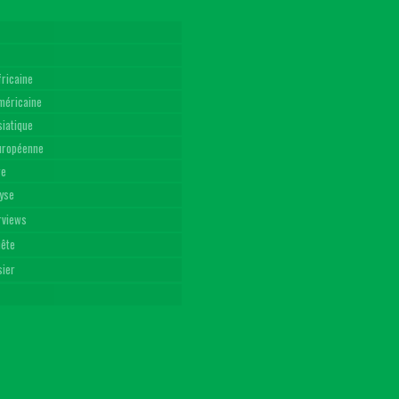
fricaine
américaine
siatique
Européenne
re
yse
rviews
uête
sier