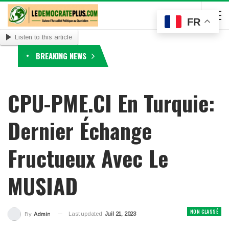
FR
Listen to this article
BREAKING NEWS
CPU-PME.CI En Turquie:
Dernier Échange
Fructueux Avec Le
MUSIAD
NON CLASSÉ
Last updated
Juil 21, 2023
By
Admin