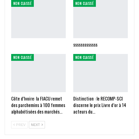
NON CLASSÉ
NON CLASSÉ
sssssssssssss
NON CLASSÉ
NON CLASSÉ
Côte d’Ivoire: la FIACU remet
Distinction : le RECOMP-SCI
des parchemins à 100 femmes
discerne le prix Livre d’or à 14
alphabétisées des marchés…
acteurs du…
PREV
NEXT