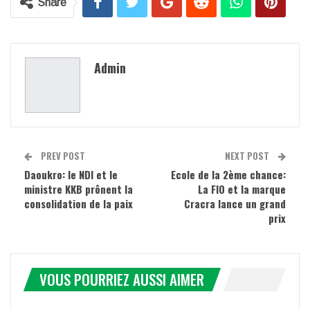
Share
Admin
PREV POST
NEXT POST
Daoukro: le NDI et le
Ecole de la 2ème chance:
ministre KKB prônent la
La FIO et la marque
consolidation de la paix
Cracra lance un grand
prix
VOUS POURRIEZ AUSSI AIMER