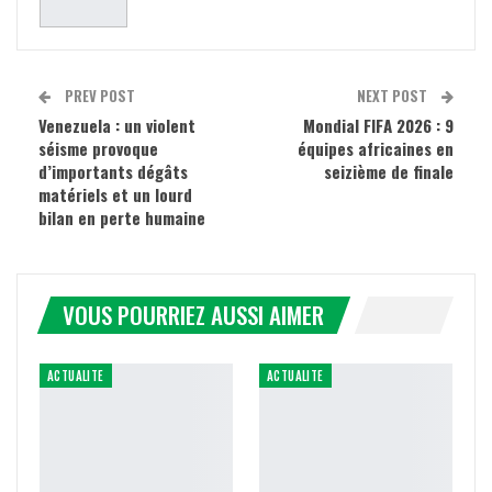
PREV POST
NEXT POST
Venezuela : un violent
Mondial FIFA 2026 : 9
séisme provoque
équipes africaines en
d’importants dégâts
seizième de finale
matériels et un lourd
bilan en perte humaine
VOUS POURRIEZ AUSSI AIMER
ACTUALITE
ACTUALITE