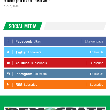
réforme pour les éditions à venir
Août 3, 2026
SOCIAL MEDIA
Facebook
Likes
Like our page
Twitter
Followers
Follow Us
Youtube
Subscribers
Subscribe
Instagram
Followers
Follow Us
RSS
Subscribe
Subscribe