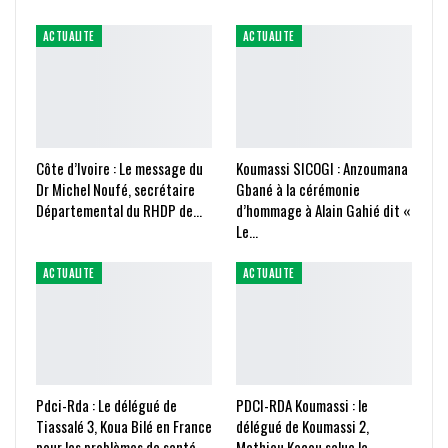
ACTUALITE
ACTUALITE
Côte d’Ivoire : Le message du
Koumassi SICOGI : Anzoumana
Dr Michel Noufé, secrétaire
Gbané à la cérémonie
Départemental du RHDP de…
d’hommage à Alain Gahié dit «
Le…
ACTUALITE
ACTUALITE
Pdci-Rda : Le délégué de
PDCI-RDA Koumassi : le
Tiassalé 3, Koua Bilé en France
délégué de Koumassi 2,
pour les problèmes de santé…
Mathieu Kacou salue la