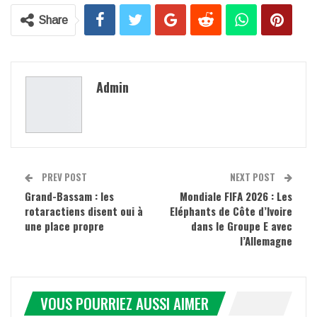
Share
Admin
PREV POST
NEXT POST
Grand-Bassam : les
Mondiale FIFA 2026 : Les
rotaractiens disent oui à
Eléphants de Côte d’Ivoire
une place propre
dans le Groupe E avec
l’Allemagne
VOUS POURRIEZ AUSSI AIMER