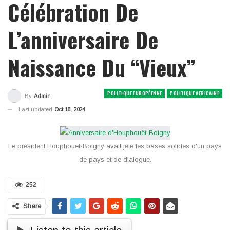
Célébration De
L’anniversaire De
Naissance Du ‘‘Vieux’’
POLITIQUE EUROPÉENNE
POLITIQUE AFRICAINE
By
Admin
Last updated
Oct 18, 2024
Le président Houphouët-Boigny avait jeté les bases solides d'un pays
de pays et de dialogue.
252
Share