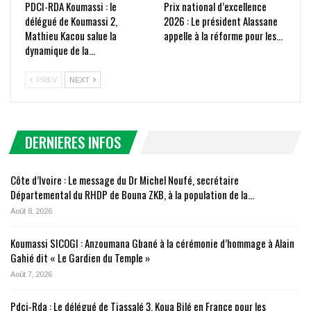
PDCI-RDA Koumassi : le
Prix national d’excellence
délégué de Koumassi 2,
2026 : Le président Alassane
Mathieu Kacou salue la
appelle à la réforme pour les…
dynamique de la…
PREV
NEXT
DERNIERES INFOS
Côte d’Ivoire : Le message du Dr Michel Noufé, secrétaire
Départemental du RHDP de Bouna ZKB, à la population de la…
Août 8, 2026
Koumassi SICOGI : Anzoumana Gbané à la cérémonie d’hommage à Alain
Gahié dit « Le Gardien du Temple »
Août 7, 2026
Pdci-Rda : Le délégué de Tiassalé 3, Koua Bilé en France pour les