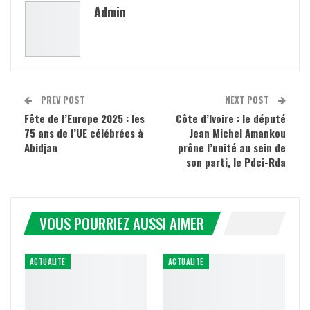
Admin
PREV POST
NEXT POST
Fête de l’Europe 2025 : les
Côte d’Ivoire : le député
75 ans de l’UE célébrées à
Jean Michel Amankou
Abidjan
prône l’unité au sein de
son parti, le Pdci-Rda
VOUS POURRIEZ AUSSI AIMER
ACTUALITE
ACTUALITE