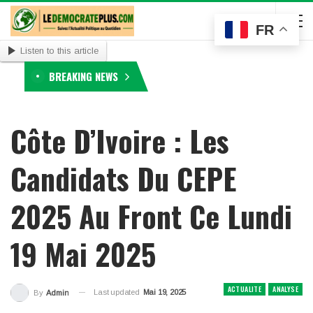
FR
Listen to this article
BREAKING NEWS
Côte D’Ivoire : Les
Candidats Du CEPE
2025 Au Front Ce Lundi
19 Mai 2025
ACTUALITE
ANALYSE
Last updated
Mai 19, 2025
By
Admin