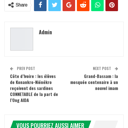
Share
Admin
PREV POST
NEXT POST
Côte d’Ivoire : les élèves
Grand-Bassam : la
de Konankro-Niénékro
mosquée centenaire à un
reçoivent des sardines
nouvel imam
CONNETABLE de la part de
l’Ong AIDA
VOUS POURRIEZ AUSSI AIMER