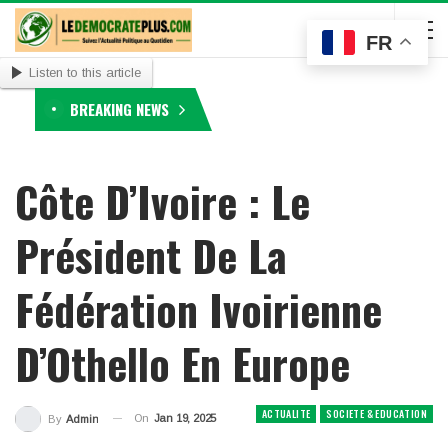
FR
Listen to this article
BREAKING NEWS
Côte D’Ivoire : Le
Président De La
Fédération Ivoirienne
D’Othello En Europe
ACTUALITE
SOCIETE & EDUCATION
On
Jan 19, 2025
By
Admin