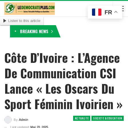
FR
Listen to this article
BREAKING NEWS
Côte D’Ivoire : L’Agence
De Communication CSI
Lance « Les Oscars Du
Sport Féminin Ivoirien »
ACTUALITE
SOCIETE & EDUCATION
By
Admin
Last updated
Mai 23, 2025