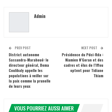
Admin
PREV POST
NEXT POST
District autonome
Présidence du Pdci-Rda :
Sassandra-Marahoué: le
Niamien N’Goran et des
directeur général, Bema
cadres et élus de l’Iffou
Coulibaly appelle les
optent pour Tidiane
populations à veiller sur
Thiam
la paix comme la prunelle
de leurs yeux
VOUS POURRIEZ AUSSI AIMER