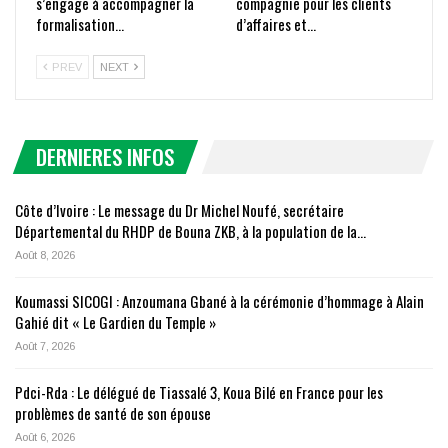
s’engage à accompagner la
compagnie pour les clients
formalisation…
d’affaires et…
PREV
NEXT
DERNIERES INFOS
Côte d’Ivoire : Le message du Dr Michel Noufé, secrétaire
Départemental du RHDP de Bouna ZKB, à la population de la…
Août 8, 2026
Koumassi SICOGI : Anzoumana Gbané à la cérémonie d’hommage à Alain
Gahié dit « Le Gardien du Temple »
Août 7, 2026
Pdci-Rda : Le délégué de Tiassalé 3, Koua Bilé en France pour les
problèmes de santé de son épouse
Août 6, 2026