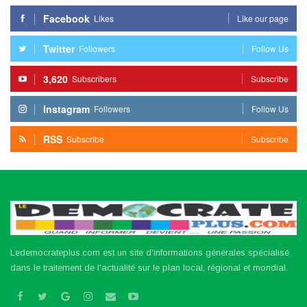
Facebook
Likes
Like our page
Twitter
Followers
Follow Us
3,620
Subscribers
Subscribe
Instagram
Followers
Follow Us
RSS
Subscribe
Subscribe
Ledemocrateplus.com est un site d'informations générales spécialisé
dans le traitement de l'actualité sur le plan local, régional et mondial.