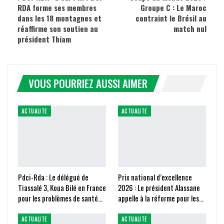
RDA forme ses membres
Groupe C : Le Maroc
dans les 18 montagnes et
contraint le Brésil au
réaffirme son soutien au
match nul
président Thiam
VOUS POURRIEZ AUSSI AIMER
ACTUALITE
ACTUALITE
Pdci-Rda : Le délégué de
Prix national d’excellence
Tiassalé 3, Koua Bilé en France
2026 : Le président Alassane
pour les problèmes de santé…
appelle à la réforme pour les…
ACTUALITE
ACTUALITE